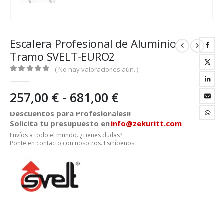
Escalera Profesional de Aluminio
Tramo SVELT-EURO2
( No hay valoraciones aún. )
0
out of 5
Rango
257,00
€
-
681,00
€
de
Descuentos para Profesionales!!
precios:
Solicita tu presupuesto en
info@zekuritt.com
desde
Envíos a todo el mundo. ¿Tienes dudas?
257,00 €
Ponte en contacto con nosotros. Escríbenos.
hasta
681,00 €