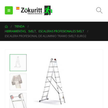
TIENDA
HERRAMIENTAS
,
SVELT
,
ESCALERAS PROFESIONALES SVELT
ESCALERA PROFESIONAL DE ALUMINIO TRAMO SVELT-EURO2