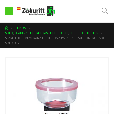
TIENDA
SOLO
,
CABEZAL DE PRUEBAS - DETECTORES
,
DETECTORTESTERS
SPARE 1005 – MEMBRANA DE SILICONA PARA CABEZAL COMPROBADOR
SOLO 332