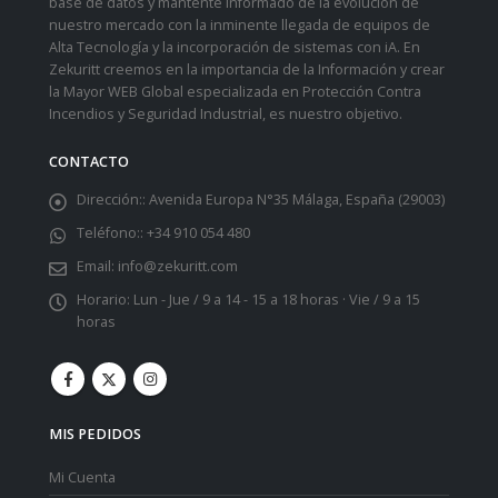
base de datos y mantente informado de la evolución de
nuestro mercado con la inminente llegada de equipos de
Alta Tecnología y la incorporación de sistemas con iA. En
Zekuritt creemos en la importancia de la Información y crear
la Mayor WEB Global especializada en Protección Contra
Incendios y Seguridad Industrial, es nuestro objetivo.
CONTACTO
Dirección::
Avenida Europa N°35 Málaga, España (29003)
Teléfono::
+34 910 054 480
Email:
info@zekuritt.com
Horario:
Lun - Jue / 9 a 14 - 15 a 18 horas · Vie / 9 a 15
horas
MIS PEDIDOS
Mi Cuenta