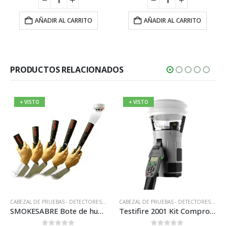
era:
es:
era:
es:
,00 €.
248,86 €.
149,31 €.
39,77 €.
23,86 €
AÑADIR AL CARRITO
AÑADIR AL CARRITO
PRODUCTOS RELACIONADOS
+ VISTO
+ VISTO
,
DETECTORTESTERS
CABEZAL DE PRUEBAS - DETECTORES
,
GASES Y CARTUCHOS DE PRUEBA
,
HERRAMIENTA DE EXTRACCIÓN DE DETE
,
HERRAMIENT
CABEZAL DE PRUEBAS - DETECTORES
,
DET
SMOKESABRE Bote de humo Sintético de 150 ml con Dosificador
Testifire 2001 Kit Comprobador de Detectores de Humo, Térmicos y CO