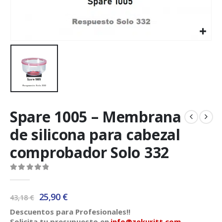
Spare 1005 – Membrana
de silicona para cabezal
comprobador Solo 332
0
out of 5
El
El
25,90
€
43,18
€
precio
precio
Descuentos para Profesionales!!
original
actual
Solicita tu presupuesto en
info@zekuritt.com