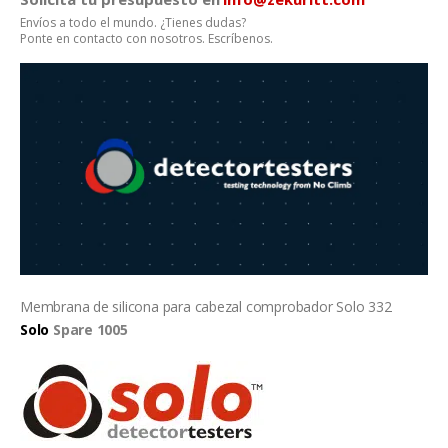
era:
es:
Envíos a todo el mundo. ¿Tienes dudas?
43,18 €.
25,90 €.
Ponte en contacto con nosotros. Escríbenos.
Membrana de silicona para cabezal comprobador Solo 332
Solo
Spare 1005