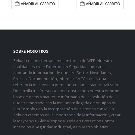
AÑADIR AL CARRITO
AÑADIR AL CARRITO
SOBRE NOSOTROS
Zekuritt es una herramienta en forma de WEB. Nuestra
finalidad, es crear Expertos en Seguridad Industrial
aportando información de nuestro Sector: Novedades,
Precios, Documentación, Información Técnica, y una
referencia de consulta permanente para estar actualizado.
Desarrolla tus Presupuestos consultando nuestra enorme
base de datos y mantente informado de la evolución de
nuestro mercado con la inminente llegada de equipos de
Alta Tecnología y la incorporación de sistemas con iA. En
Zekuritt creemos en la importancia de la Información y crear
la Mayor WEB Global especializada en Protección Contra
Incendios y Seguridad Industrial, es nuestro objetivo.