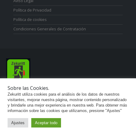
Aviso Legal
Política de Privacidad
Política de cookies
Condiciones Generales de Contratación
Sobre las Cookies.
Zekuritt TM; Copyright 2021. Derechos Reservados.
Zekuritt utiliza cookies para el análisis de los datos de nuestros
visitantes, mejorar nuestra página, mostrar contenido personalizado
y brindarle una mejor experiencia en nuestra web. Para obtener más
información sobre las cookies que utilizamos, presione "Ajustes"
Ajustes
Aceptar todo