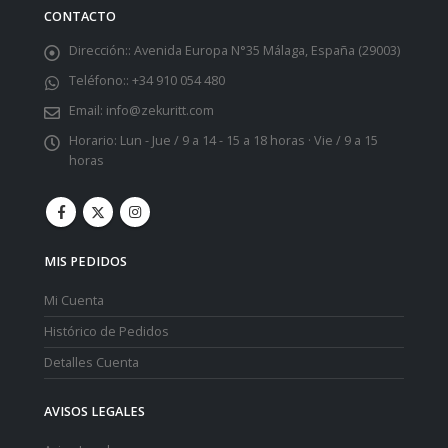
CONTACTO
Dirección::
Avenida Europa N°35 Málaga, España (29003)
Teléfono::
+34 910 054 480
Email:
info@zekuritt.com
Horario:
Lun - Jue / 9 a 14 - 15 a 18 horas · Vie / 9 a 15
horas
MIS PEDIDOS
Mi Cuenta
Histórico de Pedidos
Detalles Cuenta
AVISOS LEGALES