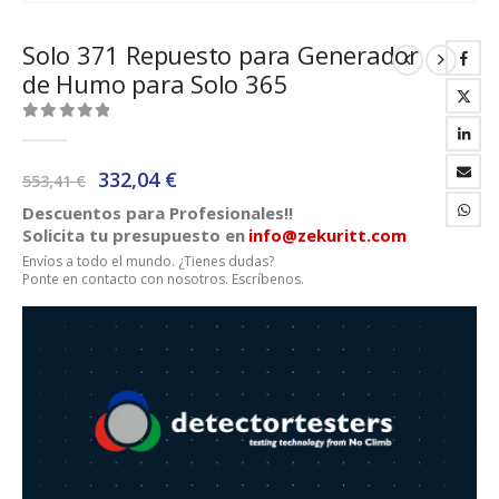
Solo 371 Repuesto para Generador
de Humo para Solo 365
0
out of 5
El
El
332,04
€
553,41
€
precio
precio
Descuentos para Profesionales!!
original
actual
Solicita tu presupuesto en
info@zekuritt.com
era:
es:
Envíos a todo el mundo. ¿Tienes dudas?
553,41 €.
332,04 €.
Ponte en contacto con nosotros. Escríbenos.