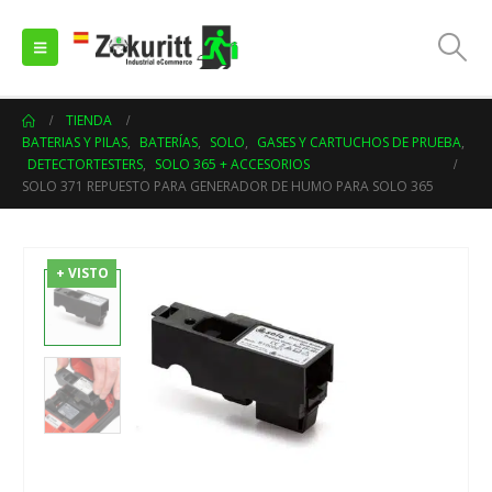
TIENDA
BATERIAS Y PILAS
,
BATERÍAS
,
SOLO
,
GASES Y CARTUCHOS DE PRUEBA
,
DETECTORTESTERS
,
SOLO 365 + ACCESORIOS
SOLO 371 REPUESTO PARA GENERADOR DE HUMO PARA SOLO 365
+ VISTO