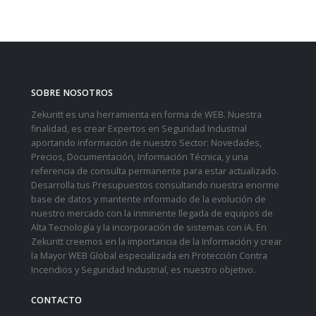
SOBRE NOSOTROS
Zekuritt es una herramienta en forma de WEB. Nuestra
finalidad, es crear Expertos en Seguridad Industrial
aportando información de nuestro Sector: Novedades,
Precios, Documentación, Información Técnica, y una
referencia de consulta permanente para estar actualizado.
Desarrolla tus Presupuestos consultando nuestra enorme
base de datos y mantente informado de la evolución de
nuestro mercado con la inminente llegada de equipos de
Alta Tecnología y la incorporación de sistemas con iA. En
Zekuritt creemos en la importancia de la Información y crear
la Mayor WEB Global especializada en Protección Contra
Incendios y Seguridad Industrial, es nuestro objetivo.
CONTACTO