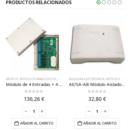
PRODUCTOS RELACIONADOS
ARITECH
,
MÓDULOS ANALÓGICOS
,
MÓDULOS ANALÓGICOS ARITECH™
AGUILERA ELECTRÓNICA
,
MÓDULOS ANALÓGICOS
,
MÓDULO ALGORÍTMICO DE AGUILERA ELECTRÓNICA SERIE AE/SA
,
SISTEMA ANA
Módulo de 4 Entradas + 4 Salidas Relé Analógico Aritech™ IO2034NC
AE/SA-AB Módulo Aislador de Línea Aguilera Electrónica
0
out of 5
0
out of 5
136,26
€
32,80
€
AÑADIR AL CARRITO
AÑADIR AL CARRITO