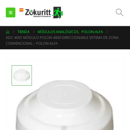
TIENDA
MÓDULOS ANALÓGICOS
,
POLON-ALFA
ADC-4001 MÓDULO POLON 4000 DIRECCIONABLE SISTEMA DE ZONA
CONVENCIONAL – POLON-ALFA