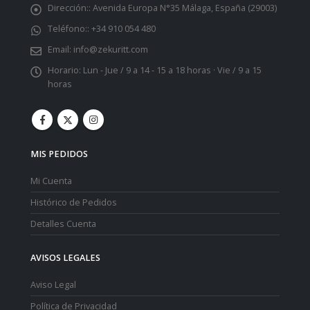
Dirección::
Avenida Europa N°35 Málaga, España (29003)
Teléfono::
+34 910 054 480
Email:
info@zekuritt.com
Horario:
Lun - Jue / 9 a 14 - 15 a 18 horas · Vie / 9 a 15
horas
MIS PEDIDOS
Mi Cuenta
Histórico de Pedidos
Detalles Cuenta
AVISOS LEGALES
Aviso Legal
Política de Privacidad