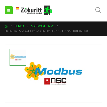
TIENDA
SOFTWARE
,
NSC
LICENCIA ESPA 4.4.4 PARA CENTRALES “F1 / F2” NSC B01360-00