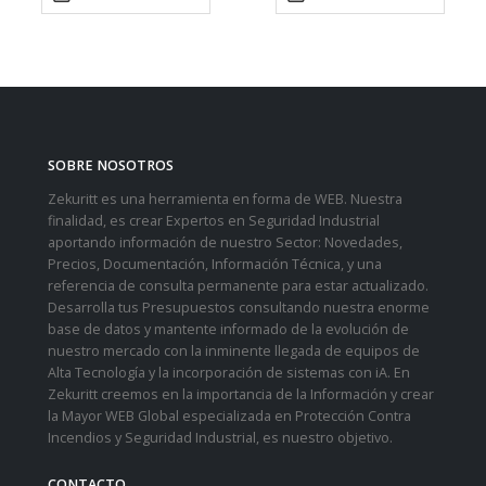
SOBRE NOSOTROS
Zekuritt es una herramienta en forma de WEB. Nuestra
finalidad, es crear Expertos en Seguridad Industrial
aportando información de nuestro Sector: Novedades,
Precios, Documentación, Información Técnica, y una
referencia de consulta permanente para estar actualizado.
Desarrolla tus Presupuestos consultando nuestra enorme
base de datos y mantente informado de la evolución de
nuestro mercado con la inminente llegada de equipos de
Alta Tecnología y la incorporación de sistemas con iA. En
Zekuritt creemos en la importancia de la Información y crear
la Mayor WEB Global especializada en Protección Contra
Incendios y Seguridad Industrial, es nuestro objetivo.
CONTACTO