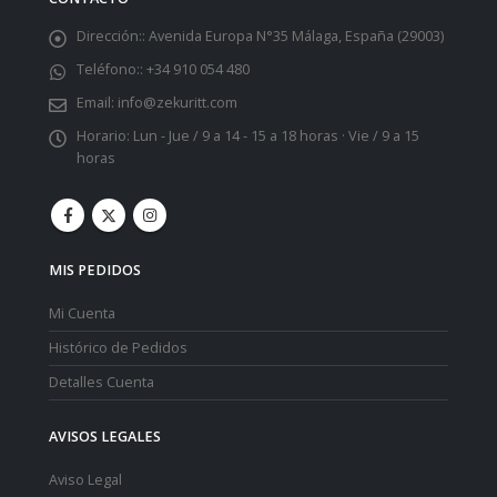
Dirección::
Avenida Europa N°35 Málaga, España (29003)
Teléfono::
+34 910 054 480
Email:
info@zekuritt.com
Horario:
Lun - Jue / 9 a 14 - 15 a 18 horas · Vie / 9 a 15
horas
MIS PEDIDOS
Mi Cuenta
Histórico de Pedidos
Detalles Cuenta
AVISOS LEGALES
Aviso Legal