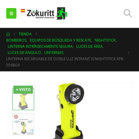
TIENDA
BOMBEROS
,
EQUIPOS DE BÚSQUEDA Y RESCATE
,
NIGHTSTICK
,
LINTERNA INTRÍNSECAMENTE SEGURA
,
LUCES DE ÁREA
,
LUCES DE ÁNGULO
,
LINTERNAS
LINTERNA RECARGABLE DE DOBLE LUZ INTRANT IS NIGHTSTICK XPR-
5568GX
+ VISTO