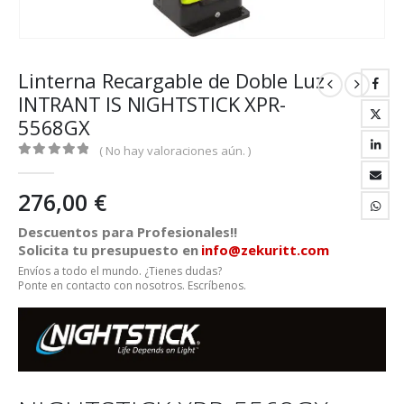
Linterna Recargable de Doble Luz
INTRANT IS NIGHTSTICK XPR-
5568GX
( No hay valoraciones aún. )
0
out of 5
276,00
€
Descuentos para Profesionales!!
Solicita tu presupuesto en
info@zekuritt.com
Envíos a todo el mundo. ¿Tienes dudas?
Ponte en contacto con nosotros. Escríbenos.