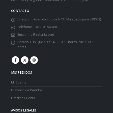
CONTACTO
Dirección::
Avenida Europa N°35 Málaga, España (29003)
Teléfono::
+34 910 054 480
Email:
info@zekuritt.com
Horario:
Lun - Jue / 9 a 14 - 15 a 18 horas · Vie / 9 a 15
horas
MIS PEDIDOS
Mi Cuenta
Histórico de Pedidos
Detalles Cuenta
AVISOS LEGALES