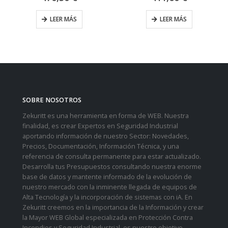
LEER MÁS
LEER MÁS
SOBRE NOSOTROS
Zekuritt es una herramienta en forma de WEB. Nuestra
finalidad, es crear Expertos en Seguridad Industrial
aportando información de nuestro Sector: Novedades,
Precios, Documentación, Información Técnica, y una
referencia de consulta permanente para estar actualizado.
Desarrolla tus Presupuestos consultando nuestra enorme
base de datos y mantente informado de la evolución de
nuestro mercado con la inminente llegada de equipos de
Alta Tecnología y la incorporación de sistemas con iA. En
Zekuritt creemos en la importancia de la Información y crear
la Mayor WEB Global especializada en Protección Contra
Incendios y Seguridad Industrial, es nuestro objetivo.