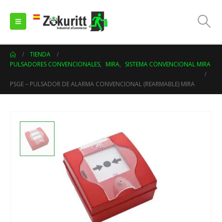
TIENDA
PULSADORES CONVENCIONALES
,
MIRA
,
SISTEMA CONVENCIONAL MIRA
PSGE – PULSADOR DE ALARMA CONVENCIONAL (REARMABLE) MIRA