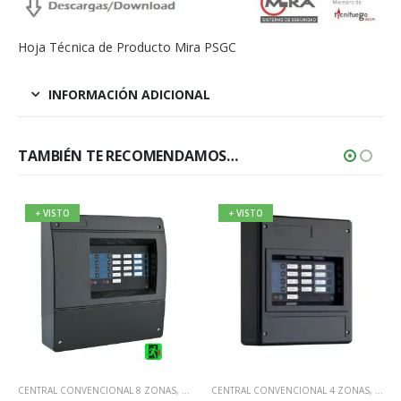
Hoja Técnica de Producto Mira PSGC
INFORMACIÓN ADICIONAL
TAMBIÉN TE RECOMENDAMOS…
+ VISTO
+ VISTO
A CONVENCIONAL MIRA
RA
,
SISTEMA CONVENCIONAL MIRA
CENTRAL CONVENCIONAL 8 ZONAS
,
SISTEMAS CONVENCIONALES
,
MIRA
,
SISTEMA CONVENCIONAL MIRA
CENTRAL CONVENCIONAL 4 ZONAS
,
MIRA