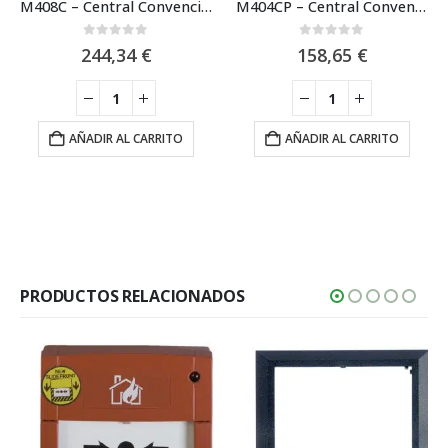
M408C – Central Convencional Microprocesada de 8 Zonas Mira
M404CP – Central Convencional Microprocesada de 4 Zonas Mira
0
out of 5
0
out of 5
244,34
€
158,65
€
AÑADIR AL CARRITO
AÑADIR AL CARRITO
PRODUCTOS RELACIONADOS