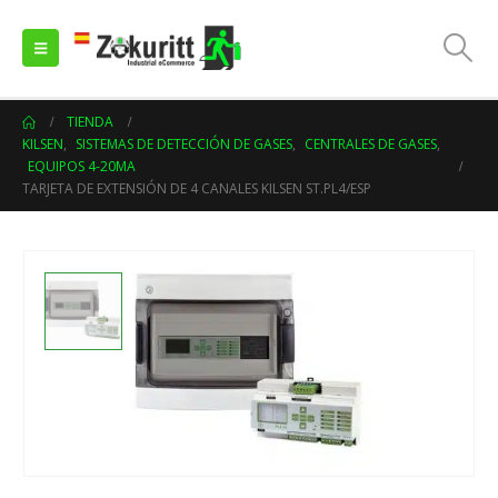
TIENDA
KILSEN
,
SISTEMAS DE DETECCIÓN DE GASES
,
CENTRALES DE GASES
,
EQUIPOS 4-20MA
TARJETA DE EXTENSIÓN DE 4 CANALES KILSEN ST.PL4/ESP