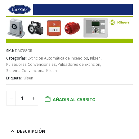
SKU:
DM788GR
Categorías:
Extinción Automática de Incendios
,
Kilsen
,
Pulsadores Convencionales
,
Pulsadores de Extinción
,
Sistema Convencional Kilsen
Etiqueta:
Kilsen
AÑADIR AL CARRITO
DESCRIPCIÓN