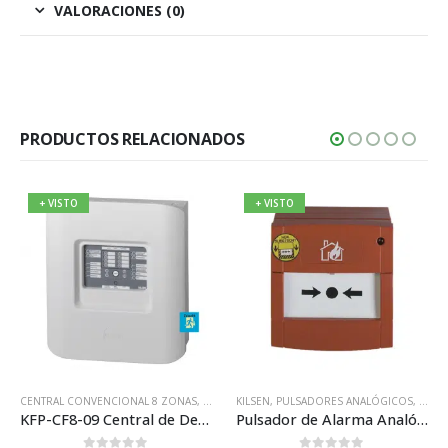
VALORACIONES (0)
PRODUCTOS RELACIONADOS
+ VISTO
+ VISTO
EMA CONVENCIONAL KILSEN
STEMA ANALÓGICO KILSEN
CENTRAL CONVENCIONAL 8 ZONAS
,
SISTEMAS CONVENCIONALES
,
CENTRALES CONVENCIONALES
KILSEN
,
PULSADORES ANALÓGICOS
,
KILSEN
,
SISTEMA
,
SIST
KFP-CF8-09 Central de Detección Convencional de 8 Zonas Kilsen
Pulsador de Alarma Analógico Manual Direccionable con led Kilsen KAL455