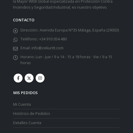
la Mayor WEB Global especializada en Protección Contra
Incendios y Seguridad Industrial, es nuestro objetivo.
CONTACTO
Dirección::
Avenida Europa N°35 Málaga, España (29003)
Teléfono::
+34 910 054 480
Email:
info@zekuritt.com
Horario:
Lun - Jue / 9 a 14 - 15 a 18 horas · Vie / 9 a 15
horas
MIS PEDIDOS
Mi Cuenta
Histórico de Pedidos
Detalles Cuenta