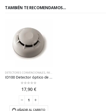
TAMBIÉN TE RECOMENDAMOS…
DETECTORES CONVENCIONALES
,
INIM ELECTRONICS
ID100 Detector óptico de humo convencional Inim
0
out of 5
17,90
€
AÑADIR AL CARRITO