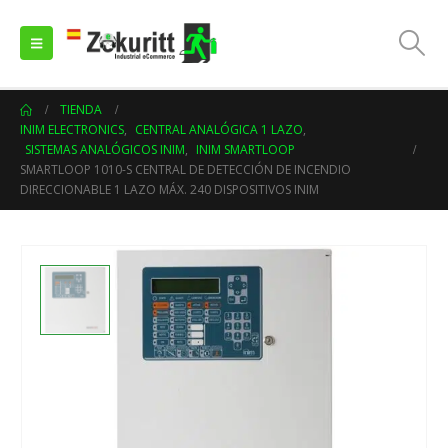
TIENDA
INIM ELECTRONICS
,
CENTRAL ANALÓGICA 1 LAZO
,
SISTEMAS ANALÓGICOS INIM
,
INIM SMARTLOOP
SMARTLOOP 1010-S CENTRAL DE DETECCIÓN DE INCENDIO
DIRECCIONABLE 1 LAZO MÁX. 240 DISPOSITIVOS INIM