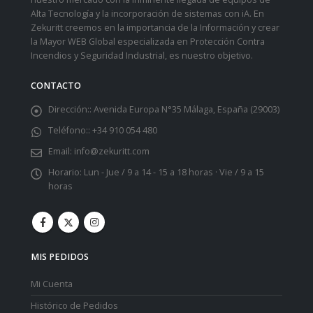
Alta Tecnología y la incorporación de sistemas con iA. En
Zekuritt creemos en la importancia de la Información y crear
la Mayor WEB Global especializada en Protección Contra
Incendios y Seguridad Industrial, es nuestro objetivo.
CONTACTO
Dirección::
Avenida Europa N°35 Málaga, España (29003)
Teléfono::
+34 910 054 480
Email:
info@zekuritt.com
Horario:
Lun - Jue / 9 a 14 - 15 a 18 horas · Vie / 9 a 15
horas
MIS PEDIDOS
Mi Cuenta
Histórico de Pedidos