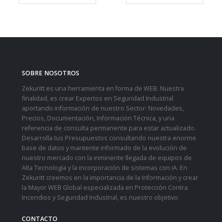
SOBRE NOSOTROS
Zekuritt es una herramienta en forma de WEB. Nuestra
finalidad, es crear Expertos en Seguridad Industrial
aportando información de nuestro Sector: Novedades,
Precios, Documentación, Información Técnica, y una
referencia de consulta permanente para estar actualizado.
Desarrolla tus Presupuestos consultando nuestra enorme
base de datos y mantente informado de la evolución de
nuestro mercado con la inminente llegada de equipos de
Alta Tecnología y la incorporación de sistemas con iA. En
Zekuritt creemos en la importancia de la Información y crear
la Mayor WEB Global especializada en Protección Contra
Incendios y Seguridad Industrial, es nuestro objetivo.
CONTACTO