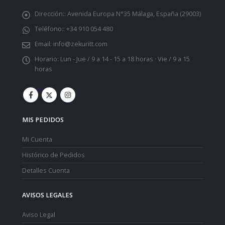
Dirección::
Avenida Europa N°35 Málaga, España (29003)
Teléfono::
+34 910 054 480
Email:
info@zekuritt.com
Horario:
Lun - Jue / 9 a 14 - 15 a 18 horas · Vie / 9 a 15
horas
MIS PEDIDOS
Mi Cuenta
Histórico de Pedidos
Detalles Cuenta
AVISOS LEGALES
Aviso Legal