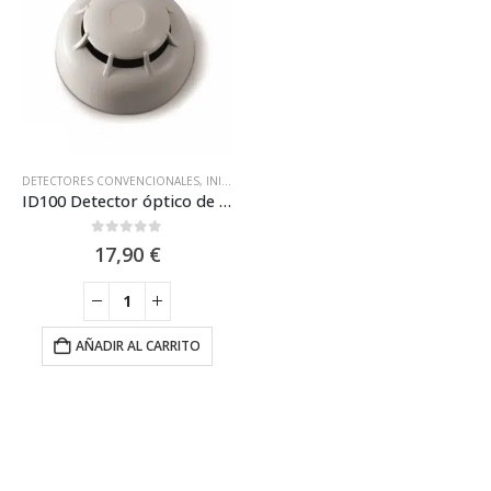
DETECTORES CONVENCIONALES
,
INIM ELECTRONICS
ID100 Detector óptico de humo convencional Inim
0
out of 5
17,90
€
AÑADIR AL CARRITO