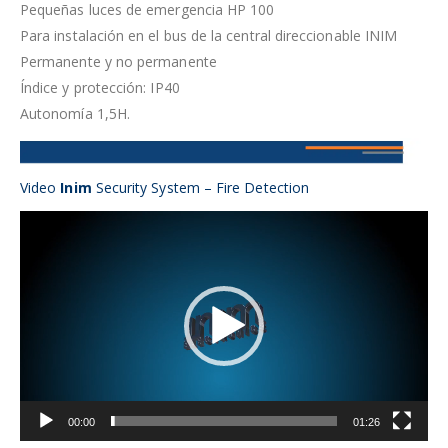
Pequeñas luces de emergencia HP 100
Para instalación en el bus de la central direccionable INIM
Permanente y no permanente
Índice y protección: IP40
Autonomía 1,5H.
Video
Inim
Security System – Fire Detection
Reproductor
de
vídeo
00:00
01:26