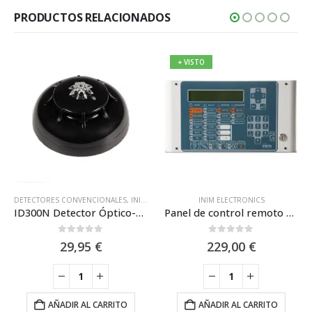
PRODUCTOS RELACIONADOS
+ VISTO
DETECTORES CONVENCIONALES
,
INIM ELECTRONICS
INIM ELECTRONICS
ID300N Detector Óptico-Térmico convencional (Negro) Inim
Panel de control remoto con pantalla LCD y teclado para funciones de usuario – Inim SmartLetUSee / LCD-Lite
0
out of 5
0
out of 5
29,95
€
229,00
€
AÑADIR AL CARRITO
AÑADIR AL CARRITO