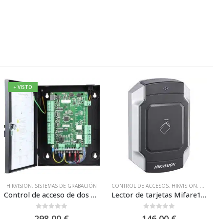
+ VISTO
MAS CCTV
HIKVISION
,
SISTEMAS DE GRABACIÓN
CONTROL DE ACCESOS
,
HIKVISION
,
SISTEM
Control de acceso de dos puertas y Almacenamiento Hikvision DS-K2802
Lector de tarjetas Mifare1 sin teclado antivandálico Hikvision DS-K1104M
0
out of 5
0
out of 5
298,00
€
146,00
€