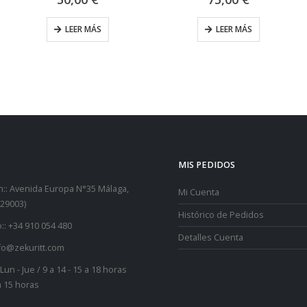
LEER MÁS
LEER MÁS
MIS PEDIDOS
::
Avenida Europa N°35 Málaga,
Mi Cuenta
29003)
Histórico de Pedidos
::
+34 910 054 480
Detalles Cuenta
fo@zekuritt.com
Lun - Jue / 9 a 14 - 15 a 18 horas
 a 15 horas