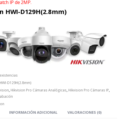
tch IP de 2MP.
on HWI-D129H(2.8mm)
 existencias
 HWI-D129H(2.8mm)
vision
,
Hikvision Pro Cámaras Analógicas
,
Hikvision Pro Cámaras IP
,
rabación
ion
INFORMACIÓN ADICIONAL
VALORACIONES (0)