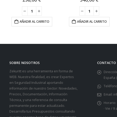
AÑADIR AL CARRITO
AÑADIR AL CARRITO
SOBRE NOSOTROS
CONTACTO
Zekuritt es una herramienta en forma de
Dirección
WEB. Nuestra finalidad, es crear Expertos
España (
en Seguridad Industrial aportando
Teléfono
información de nuestro Sector: Novedades,
Precios, Documentación, Información
Email:
in
Técnica, y una referencia de consulta
Horario:
permanente para estar actualizado.
· Vie / 9
Desarrolla tus Presupuestos consultando