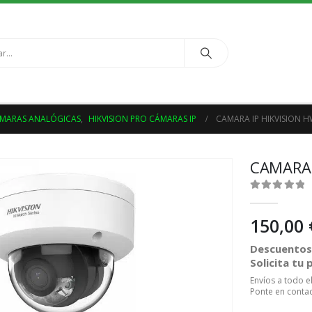
ÁMARAS ANALÓGICAS
,
HIKVISION PRO CÁMARAS IP
CAMARA IP HIKVISION H
CAMARA 
0
out of 5
150,00
Descuentos 
Solicita tu
Envíos a todo 
Ponte en contac