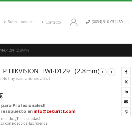
Sobre nosotros
(0034) 910-054480
Contacto
WI-D129H(2.8MM)
IP HIKVISION HWI-D129H(2.8mm)
( No hay valoraciones aún. )
€
para Profesionales!!
 presupuesto en
info@zekuritt.com
el mundo. ¿Tienes dudas?
to con nosotros. Escríbenos.