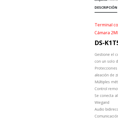
DESCRIPCIÓN
Terminal con
Cámara 2M
DS-K1T
Gestione el c
con un solo d
Protecciones 
aleación de z
Múltiples mét
Control remot
Se conecta al
Wiegand
Audio bidirec
Comunicación 