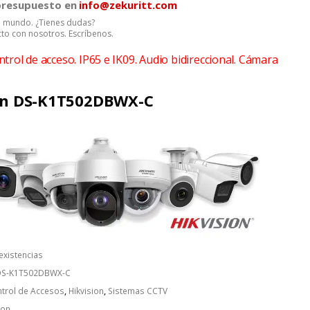
 presupuesto en
info@zekuritt.com
el mundo. ¿Tienes dudas?
to con nosotros. Escríbenos.
trol de acceso. IP65 e IK09. Audio bidireccional. Cámara
on DS-K1T502DBWX-C
 existencias
 DS-K1T502DBWX-C
trol de Accesos
,
Hikvision
,
Sistemas CCTV
ion