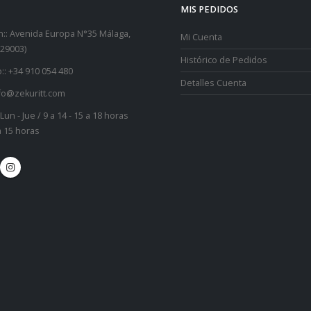
MIS PEDIDOS
::
Avenida Europa N°35 Málaga,
Mi Cuenta
29003)
Histórico de Pedidos
::
+34 910 054 480
Detalles Cuenta
fo@zekuritt.com
Lun - Jue / 9 a 14 - 15 a 18 horas
 a 15 horas