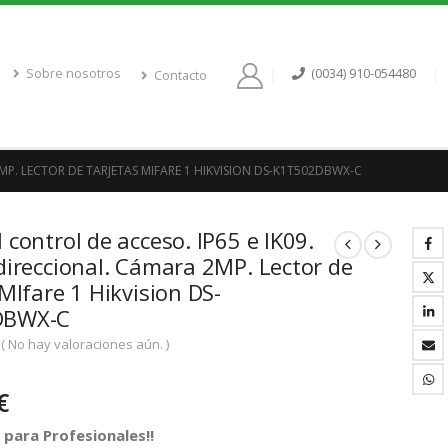
Sobre nosotros
(0034) 910-054480
Contacto
MP. LECTOR DE TARJETAS MIFARE 1 HIKVISION DS-K1T502DBWX-C
 control de acceso. IP65 e IK09.
direccional. Cámara 2MP. Lector de
 MIfare 1 Hikvision DS-
DBWX-C
( No hay valoraciones aún. )
€
para Profesionales!!