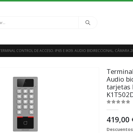
TERMINAL CONTROL DE ACCESO. IP65 E IK09. AUDIO BIDIRECCIONAL. CÁMARA 2
Terminal
Audio bi
tarjetas
K1T502
0
out of 5
419,00
Descuentos 