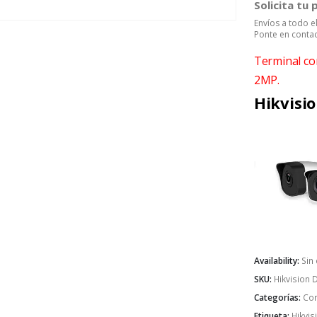
Solicita tu
Envíos a todo 
Ponte en contac
Terminal con
2MP.
Hikvisi
Availability:
Sin
SKU:
Hikvision
Categorías:
Con
Etiqueta:
Hikvis