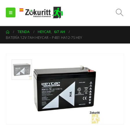
TIENDA
HEYCAR
,
6/7 AH
BATERÍA 12V-7AH HEYCAR – P481 HA12-7S HEY