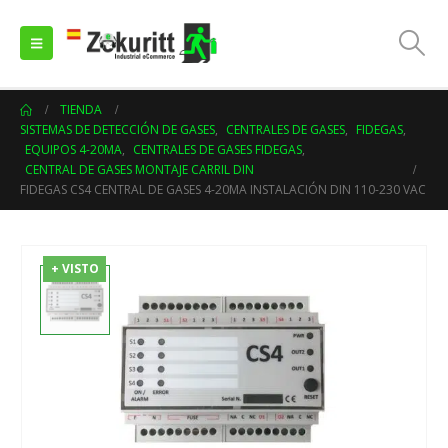
TIENDA
SISTEMAS DE DETECCIÓN DE GASES
,
CENTRALES DE GASES
,
FIDEGAS
,
EQUIPOS 4-20MA
,
CENTRALES DE GASES FIDEGAS
,
CENTRAL DE GASES MONTAJE CARRIL DIN
FIDEGAS CS4 CENTRAL DE GASES 4-20MA INSTALACIÓN DIN 110-230 VAC
+ VISTO