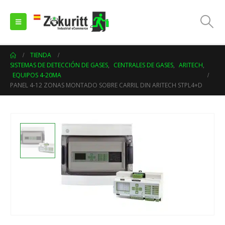
TIENDA
SISTEMAS DE DETECCIÓN DE GASES
,
CENTRALES DE GASES
,
ARITECH
,
EQUIPOS 4-20MA
PANEL 4-12 ZONAS MONTADO SOBRE CARRIL DIN ARITECH STPL4+D