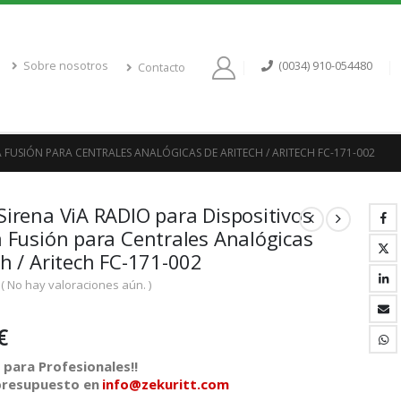
Sobre nosotros
(0034) 910-054480
Contacto
TA FUSIÓN PARA CENTRALES ANALÓGICAS DE ARITECH / ARITECH FC-171-002
Sirena ViA RADIO para Dispositivos
a Fusión para Centrales Analógicas
ch / Aritech FC-171-002
( No hay valoraciones aún. )
€
para Profesionales!!
 presupuesto en
info@zekuritt.com