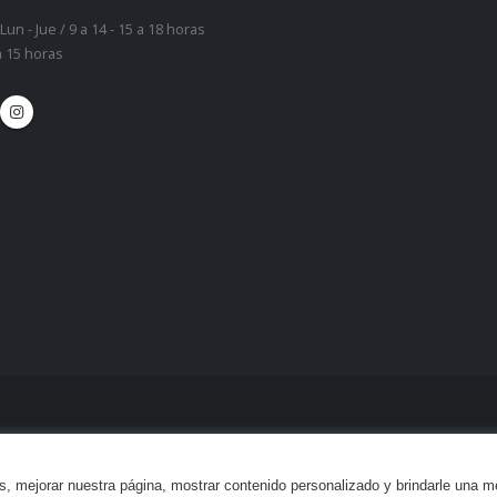
Lun - Jue / 9 a 14 - 15 a 18 horas
 a 15 horas
tes, mejorar nuestra página, mostrar contenido personalizado y brindarle una m