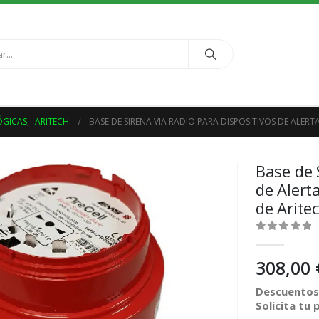
ÓGICAS
,
ARITECH
BASE DE SIRENA VIA RADIO PARA DISPOSITIVOS DE ALER
Base de 
de Alert
de Arite
0
out of 5
308,00
Descuentos 
Solicita tu