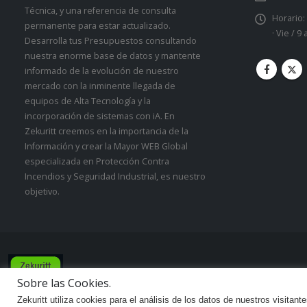
Técnica, y una referencia de consulta
Horario:
permanente para estar actualizado.
· Vie / 9
Desarrolla tus Presupuestos consultando
nuestra enorme base de datos y mantente
informado de la evolución de nuestro
mercado con la inminente llegada de
equipos de Alta Tecnología y la
incorporación de sistemas con iA. En
Zekuritt creemos en la importancia de la
Información y crear la Mayor WEB Global
especializada en Protección Contra
Incendios y Seguridad Industrial, es nuestro
objetivo.
Zekuritt TM; Copyright 2021. Derechos Reservados.
Sobre las Cookies.
Zekuritt utiliza cookies para el análisis de los datos de nuestros visitan