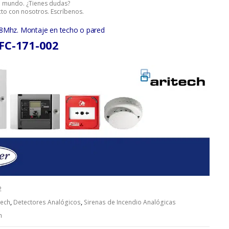
el mundo. ¿Tienes dudas?
to con nosotros. Escríbenos.
8Mhz. Montaje en techo o pared
 FC-171-002
2
tech
,
Detectores Analógicos
,
Sirenas de Incendio Analógicas
h