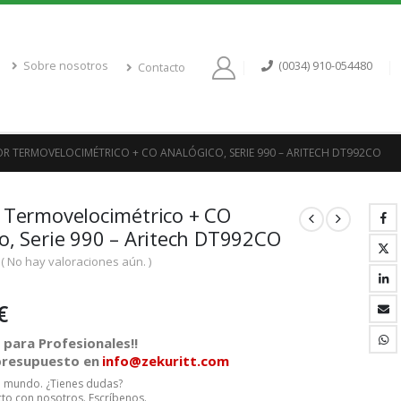
Sobre nosotros
(0034) 910-054480
Contacto
R TERMOVELOCIMÉTRICO + CO ANALÓGICO, SERIE 990 – ARITECH DT992CO
 Termovelocimétrico + CO
o, Serie 990 – Aritech DT992CO
( No hay valoraciones aún. )
€
para Profesionales!!
 presupuesto en
info@zekuritt.com
el mundo. ¿Tienes dudas?
to con nosotros. Escríbenos.