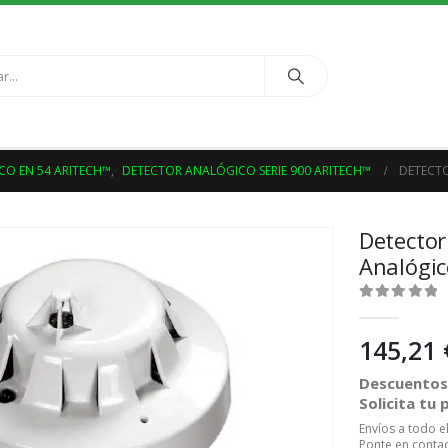
CO EN 54 ARITECH™
,
DETECTOR ANALÓGICO SERIE 900 ARITECH™
DETECTO
Detector
Analógic
0
out of 5
145,21
Descuentos 
Solicita tu
Envíos a todo 
Ponte en contac