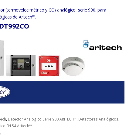
or (termovelocimétrico y CO) analógico, serie 990, para
ógicas de Aritech™.
 DT992CO
tech
,
Detector Analógico Serie 900 ARITECH™
,
Detectores Analógicos
,
ico EN 54 Aritech™
h