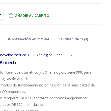
AÑADIR AL CARRITO
INFORMACIÓN ADICIONAL
VALORACIONES (0)
movelocimétrico + CO Analógico, Serie 990 –
Aritech
or (termovelocimétrico y CO) analógico, serie 990, para
lógicas de Aritech
modos de funcionamiento en función de la sensibilidad de
y CO requeridas.
de temperatura y CO se tratan de forma independiente.
o base DB950, no incluido.
 CE y CPR (EN54 parte 5).