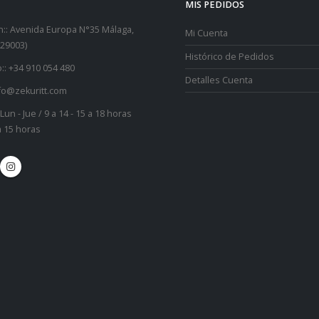
MIS PEDIDOS
::
Avenida Europa N°35 Málaga,
Mi Cuenta
29003)
Histórico de Pedidos
::
+34 910 054 480
Detalles Cuenta
fo@zekuritt.com
Lun - Jue / 9 a 14 - 15 a 18 horas
 a 15 horas