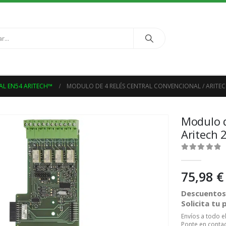
AL EN54 ARITECH™
MODULO DE 4 RELÉS CENTRAL CONVENCIONAL / ARITEC
Modulo d
Aritech 
0
out of 5
75,98
€
Descuentos 
Solicita tu
Envíos a todo 
Ponte en contac