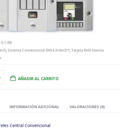
10-1-RB
tech
,
Sistema Convencional EN54 Aritech™
,
Tarjeta Relé Interna
h
AÑADIR AL CARRITO
INFORMACIÓN ADICIONAL
VALORACIONES (0)
reles Central Convencional