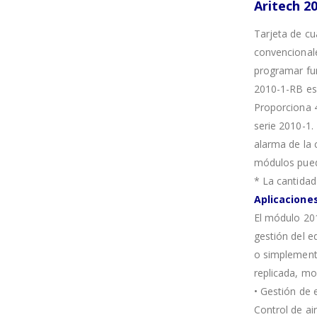
Aritech
2
Tarjeta de cu
convencionale
programar fun
2010-1-RB es 
Proporciona 4
serie 2010-1.
alarma de la 
módulos puede
* La cantidad
Aplicacione
El módulo 20
gestión del e
o simplemente
replicada, mo
• Gestión de e
Control de ai