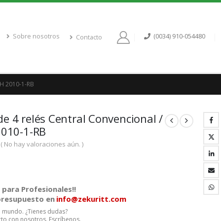
Sobre nosotros
(0034) 910-054480
Contacto
H 2010-1-RB
e 4 relés Central Convencional /
2010-1-RB
( No hay valoraciones aún. )
para Profesionales!!
 presupuesto en
info@zekuritt.com
el mundo. ¿Tienes dudas?
to con nosotros. Escríbenos.