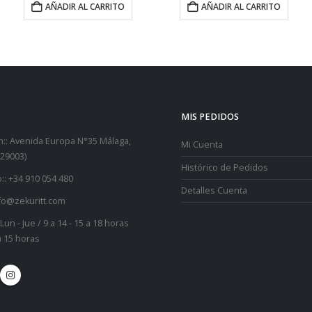
AÑADIR AL CARRITO
MIS PEDIDOS
::
Avenida Europa N°35 Málaga,
Mi Cuenta
29003)
Histórico de Pedidos
::
+34 910 054 480
Detalles Cuenta
fo@zekuritt.com
Lun - Jue / 9 a 14 - 15 a 18 horas
 a 15 horas