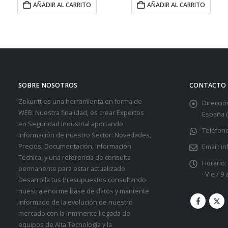
AÑADIR AL CARRITO
AÑADIR AL CARRITO
SOBRE NOSOTROS
CONTACTO
Zekuritt es una herramienta en forma de
Dirección
WEB. Nuestra finalidad, es crear Expertos
España (
en Seguridad Industrial aportando
Teléfono
información de nuestro Sector: Novedades,
Precios, Documentación, Información
Email:
in
Técnica, y una referencia de consulta
Horario:
permanente para estar actualizado.
· Vie / 9
Desarrolla tus Presupuestos consultando
nuestra enorme base de datos y mantente
informado de la evolución de nuestro
mercado con la inminente llegada de
equipos de Alta Tecnología y la