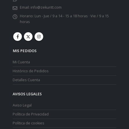
Email:
info@zekuritt.com
Horario:
Lun - Jue / 9 a 14 - 15 a 18 horas · Vie / 9 a 15
horas
MIS PEDIDOS
Mi Cuenta
Histórico de Pedidos
Detalles Cuenta
AVISOS LEGALES
Aviso Legal
Política de Privacidad
Política de cookies