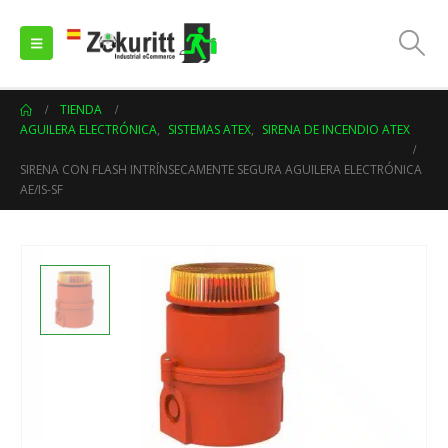
TIENDA
AGUILERA ELECTRÓNICA
,
SISTEMAS ATEX
,
SIRENA DE INCENDIO ATEX
SIRENA CON FLASH INTRÍNSECAMENTE SEGURA AGUILERA ELECTRÓNICA
AE/IS-SF