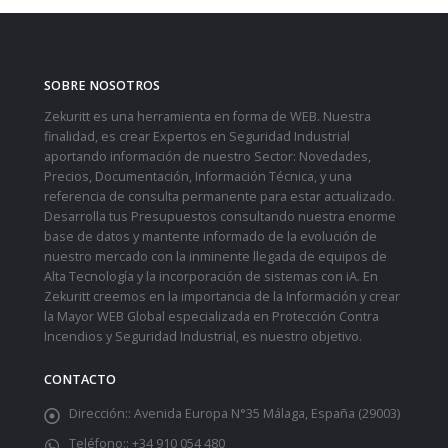
SOBRE NOSOTROS
Zekuritt es una herramienta en forma de WEB. Nuestra
finalidad, es crear Expertos en Seguridad Industrial
aportando información de nuestro Sector: Novedades,
Precios, Documentación, Información Técnica, y una
referencia de consulta permanente para estar actualizado.
Desarrolla tus Presupuestos consultando nuestra enorme
base de datos y mantente informado de la evolución de
nuestro mercado con la inminente llegada de equipos de
Alta Tecnología y la incorporación de sistemas con iA. En
Zekuritt creemos en la importancia de la Información y crear
la Mayor WEB Global especializada en Protección Contra
Incendios y Seguridad Industrial, es nuestro objetivo.
CONTACTO
Dirección::
Avenida Europa N°35 Málaga, España (29003)
Teléfono::
+34 910 054 480