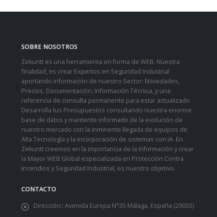
SOBRE NOSOTROS
Zekuritt es una herramienta en forma de WEB. Nuestra
finalidad, es crear Expertos en Seguridad Industrial
aportando información de nuestro Sector: Novedades,
Precios, Documentación, Información Técnica, y una
referencia de consulta permanente para estar actualizado.
Desarrolla tus Presupuestos consultando nuestra enorme
base de datos y mantente informado de la evolución de
nuestro mercado con la inminente llegada de equipos de
Alta Tecnología y la incorporación de sistemas con iA. En
Zekuritt creemos en la importancia de la Información y crear
la Mayor WEB Global especializada en Protección Contra
Incendios y Seguridad Industrial, es nuestro objetivo.
CONTACTO
Dirección::
Avenida Europa N°35 Málaga, España (29003)