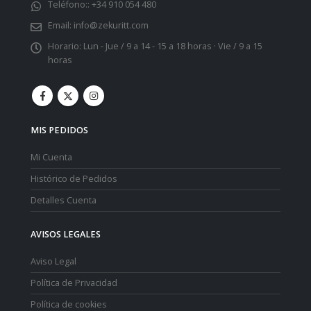
Teléfono::
+34 910 054 480
Email:
info@zekuritt.com
Horario:
Lun - Jue / 9 a 14 - 15 a 18 horas · Vie / 9 a 15
horas
MIS PEDIDOS
Mi Cuenta
Histórico de Pedidos
Detalles Cuenta
AVISOS LEGALES
Aviso Legal
Política de Privacidad
Política de cookies