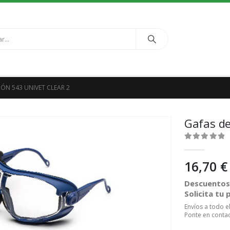
ÓN 543 UNIVET CLEAR 2
Gafas de
0
out of 5
16,70
€
Descuentos 
Solicita tu
Envíos a todo 
Ponte en contac