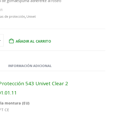
a de gomaespuma adherente al rostro
11
as de protección
,
Univet
AÑADIR AL CARRITO
INFORMACIÓN ADICIONAL
Protección 543 Univet Clear 2
01.01.11
la montura (EU)
FT CE