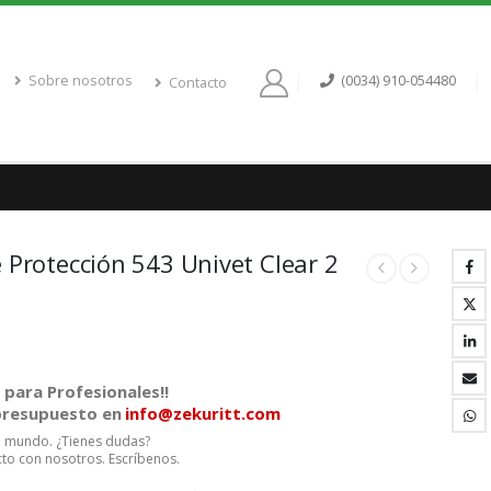
Sobre nosotros
(0034) 910-054480
Contacto
 Protección 543 Univet Clear 2
para Profesionales!!
 presupuesto en
info@zekuritt.com
el mundo. ¿Tienes dudas?
to con nosotros. Escríbenos.