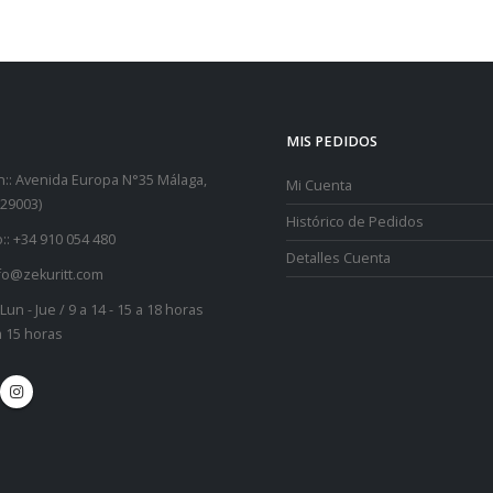
MIS PEDIDOS
::
Avenida Europa N°35 Málaga,
Mi Cuenta
29003)
Histórico de Pedidos
::
+34 910 054 480
Detalles Cuenta
fo@zekuritt.com
Lun - Jue / 9 a 14 - 15 a 18 horas
 a 15 horas