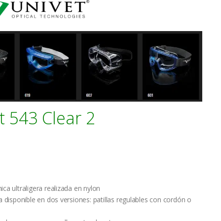
t 543 Clear 2
a ultraligera realizada en nylon
 disponible en dos versiones: patillas regulables con cordón o