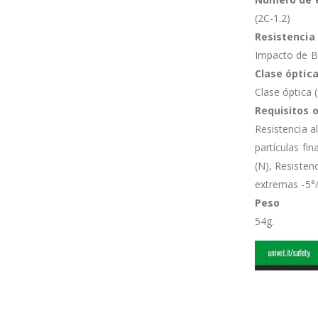
(2C-1.2)
Resistencia
Impacto de Ba
Clase óptic
Clase óptica (
Requisitos 
Resistencia a
partículas fi
(N), Resisten
extremas -5°/
Peso
54g.