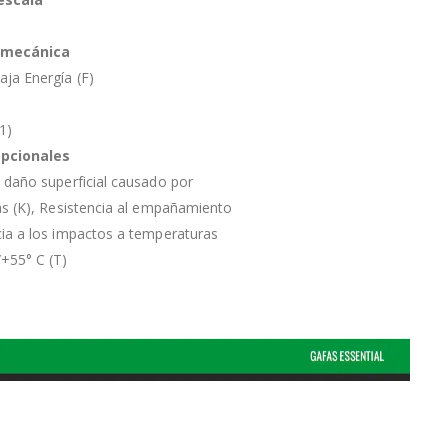
 mecánica
ja Energía (F)
a
1)
opcionales
l daño superficial causado por
nas (K), Resistencia al empañamiento
cia a los impactos a temperaturas
+55° C (T)