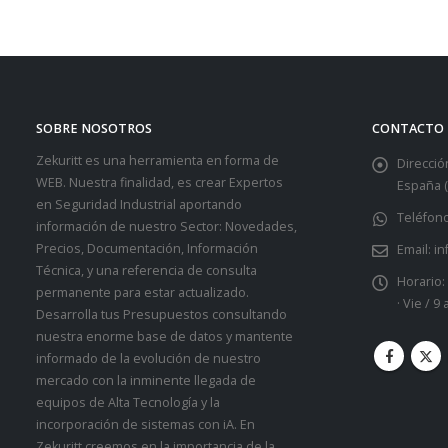
SOBRE NOSOTROS
CONTACTO
Zekuritt es una herramienta en forma de
Dirección
WEB. Nuestra finalidad, es crear Expertos
España (
en Seguridad Industrial aportando
Teléfono
información de nuestro Sector: Novedades,
Precios, Documentación, Información
Email:
in
Técnica, y una referencia de consulta
Horario:
permanente para estar actualizado.
· Vie / 9
Desarrolla tus Presupuestos consultando
nuestra enorme base de datos y mantente
informado de la evolución de nuestro
mercado con la inminente llegada de
equipos de Alta Tecnología y la
incorporación de sistemas con iA. En
Zekuritt creemos en la importancia de la