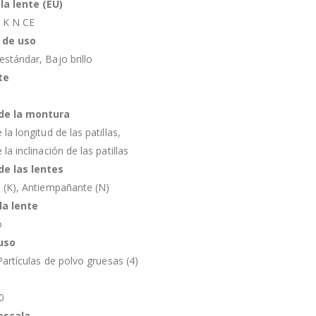
la lente (EU)
T K N CE
 de uso
stándar, Bajo brillo
te
de la montura
la longitud de las patillas,
la inclinación de las patillas
de las lentes
 (K), Antiempañante (N)
la lente
o
uso
Partículas de polvo gruesas (4)
0
escala