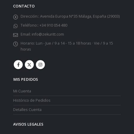
CONTACTO
Dirección::
Avenida Europa N°35 Málaga, España (29003)
Teléfono::
+34 910 054 480
Email:
info@zekuritt.com
Horario:
Lun - Jue / 9 a 14 - 15 a 18 horas · Vie / 9 a 15
horas
MIS PEDIDOS
Mi Cuenta
Histórico de Pedidos
Detalles Cuenta
AVISOS LEGALES