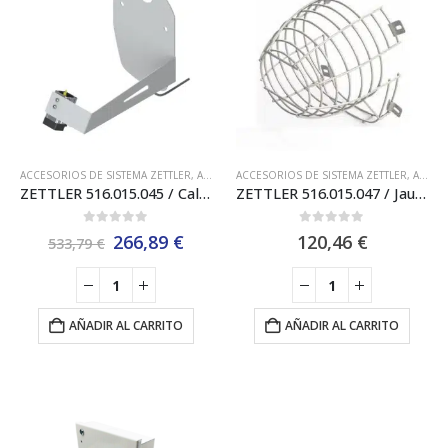
ACCESORIOS DE SISTEMA ZETTLER
,
ACCESORIOS DETECTORES ZETTLER
ACCESORIOS DE SISTEMA ZETTLER
,
BARRERA LIN
,
ACCESORIOS DETECTORES ZETTLER
ZETTLER 516.015.045 / Calentador anticondensación para Fireray One
ZETTLER 516.015.047 / Jaula protectora para Fireray One
0
out of 5
0
out of 5
El
El
266,89
€
120,46
€
533,79
€
precio
precio
original
actual
era:
es:
533,79 €.
266,89 €.
AÑADIR AL CARRITO
AÑADIR AL CARRITO