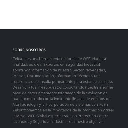
SOBRE NOSOTROS
Zekuritt es una herramienta en forma de WEB. Nuestra
finalidad, es crear Expertos en Seguridad Industrial
aportando información de nuestro Sector: Novedades,
Precios, Documentación, Información Técnica, y una
referencia de consulta permanente para estar actualizado.
Desarrolla tus Presupuestos consultando nuestra enorme
base de datos y mantente informado de la evolución de
nuestro mercado con la inminente llegada de equipos de
Alta Tecnología y la incorporación de sistemas con iA. En
Zekuritt creemos en la importancia de la Información y crear
la Mayor WEB Global especializada en Protección Contra
Incendios y Seguridad Industrial, es nuestro objetivo.