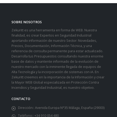
SOBRE NOSOTROS
Zekuritt es una herramienta en forma de WEB. Nuestra
finalidad, es crear Expertos en Seguridad Industrial
aportando información de nuestro Sector: Novedades,
Precios, Documentación, Información Técnica, y una
referencia de consulta permanente para estar actualizado.
Desarrolla tus Presupuestos consultando nuestra enorme
base de datos y mantente informado de la evolución de
nuestro mercado con la inminente llegada de equipos de
Alta Tecnología y la incorporación de sistemas con iA. En
Zekuritt creemos en la importancia de la Información y crear
la Mayor WEB Global especializada en Protección Contra
Incendios y Seguridad Industrial, es nuestro objetivo.
CONTACTO
Dirección::
Avenida Europa N°35 Málaga, España (29003)
Teléfono::
+34 910 054 480