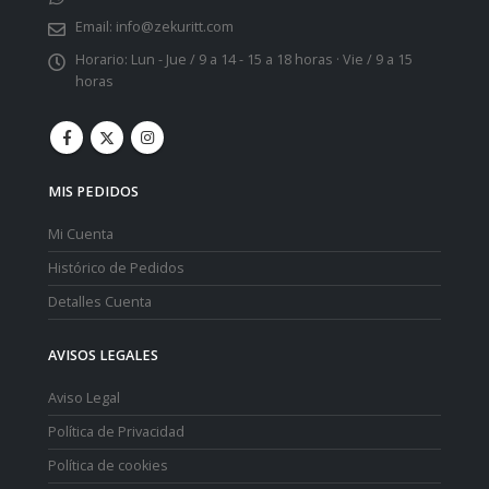
Email:
info@zekuritt.com
Horario:
Lun - Jue / 9 a 14 - 15 a 18 horas · Vie / 9 a 15
horas
MIS PEDIDOS
Mi Cuenta
Histórico de Pedidos
Detalles Cuenta
AVISOS LEGALES
Aviso Legal
Política de Privacidad
Política de cookies