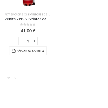
ALTA EFICACIA 6KG
,
EXTINTORES DE ALTA EFICACIA
,
EXTINTORES DE POLVO
,
EXTINTORE
Zenith ZPP-6 Extintor de Polvo ABC de 6KG de Alta Eficacia 34A-233B-C
0
out of 5
41,00
€
AÑADIR AL CARRITO