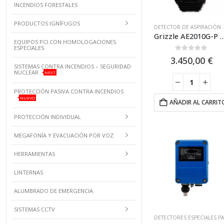
INCENDIOS FORESTALES
PRODUCTOS IGNÍFUGOS
DETECTOR DE
Grizzle AE2010G-P Detector por aspirac
EQUIPOS PCI CON HOMOLOGACIONES
ESPECIALES
0
out of 5
3.450,00
€
SISTEMAS CONTRA INCENDIOS – SEGURIDAD
NUCLEAR
NEXT
PROTECCIÓN PASIVA CONTRA INCENDIOS
NUEVO
AÑADIR AL CARRIT
PROTECCIÓN INDIVIDUAL
MEGAFONÍA Y EVACUACIÓN POR VOZ
HERRAMIENTAS
LINTERNAS
ALUMBRADO DE EMERGENCIA
SISTEMAS CCTV
D