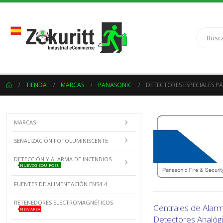
TIENDA
MARCAS
PANASONIC
DETECTORES ESPECIALES P
MARCAS
SEÑALIZACIÓN FOTOLUMINISCENTE
DETECCIÓN Y ALARMA DE INCENDIOS
NUEVOS EQUIPOS!!
FUENTES DE ALIMENTACIÓN EN54-4
RETENEDORES ELECTROMAGNÉTICOS
Centrales de Alar
NEW AREA
Detectores Analóg