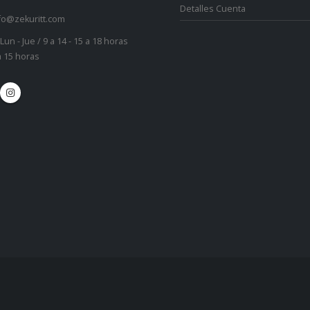
Detalles Cuenta
fo@zekuritt.com
Lun - Jue / 9 a 14 - 15 a 18 horas
 a 15 horas