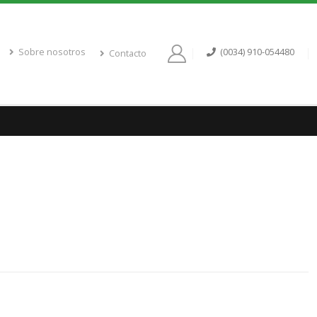
Sobre nosotros
(0034) 910-054480
Contacto