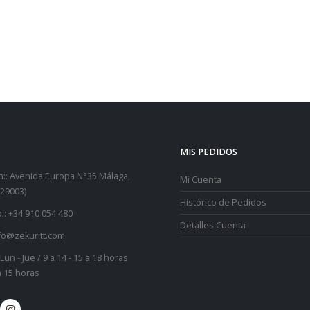
MIS PEDIDOS
::
Avenida Europa N°35 Málaga,
Mi Cuenta
29003)
Histórico de Pedidos
::
+34 910 054 480
Detalles Cuenta
fo@zekuritt.com
Lun - Jue / 9 a 14 - 15 a 18 horas
 a 15 horas