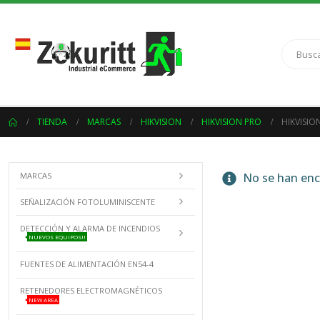
TIENDA
MARCAS
HIKVISION
HIKVISION PRO
HIKVISIO
MARCAS
No se han enco
SEÑALIZACIÓN FOTOLUMINISCENTE
DETECCIÓN Y ALARMA DE INCENDIOS
NUEVOS EQUIPOS!!
FUENTES DE ALIMENTACIÓN EN54-4
RETENEDORES ELECTROMAGNÉTICOS
NEW AREA