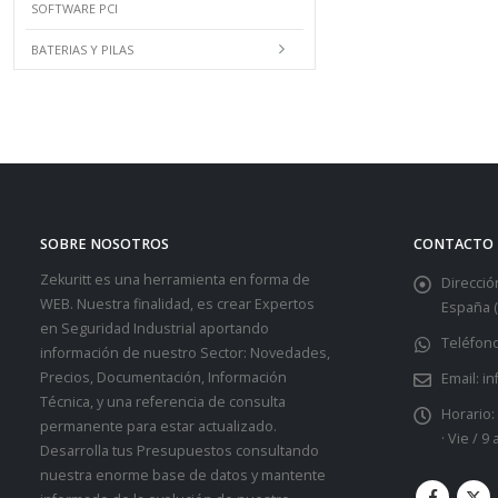
SOFTWARE PCI
BATERIAS Y PILAS
SOBRE NOSOTROS
CONTACTO
Zekuritt es una herramienta en forma de
Dirección
WEB. Nuestra finalidad, es crear Expertos
España (
en Seguridad Industrial aportando
Teléfono
información de nuestro Sector: Novedades,
Precios, Documentación, Información
Email:
in
Técnica, y una referencia de consulta
Horario:
permanente para estar actualizado.
· Vie / 9
Desarrolla tus Presupuestos consultando
nuestra enorme base de datos y mantente