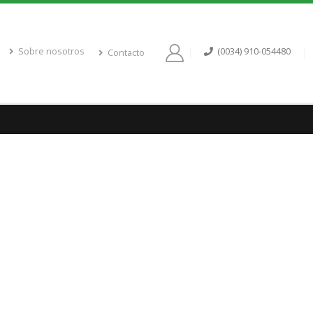
Sobre nosotros
(0034) 910-054480
Contacto