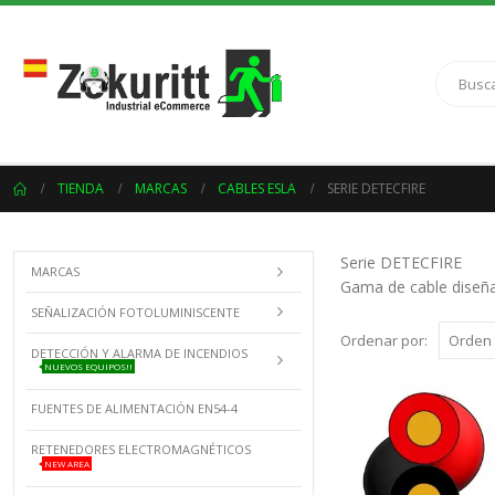
TIENDA
MARCAS
CABLES ESLA
SERIE DETECFIRE
Serie DETECFIRE
MARCAS
Gama de cable diseña
SEÑALIZACIÓN FOTOLUMINISCENTE
Ordenar por:
DETECCIÓN Y ALARMA DE INCENDIOS
NUEVOS EQUIPOS!!
FUENTES DE ALIMENTACIÓN EN54-4
RETENEDORES ELECTROMAGNÉTICOS
NEW AREA