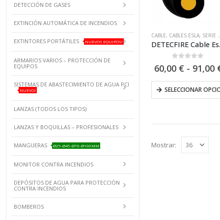
DETECCIÓN DE GASES
EXTINCIÓN AUTOMÁTICA DE INCENDIOS
CABLE
,
CABLES ESLA
,
SERIE DETECFIRE
EXTINTORES PORTÁTILES
NUEVOS EQUIPOS!
DETECFIRE Cable
ARMARIOS VARIOS – PROTECCIÓN DE
0
out of 5
EQUIPOS
60,00
€
-
91,00
SISTEMAS DE ABASTECIMIENTO DE AGUA PCI
SELECCIONAR OPCI
NUEVO!
LANZAS (TODOS LOS TIPOS)
LANZAS Y BOQUILLAS – PROFESIONALES
Mostrar:
MANGUERAS
Ø25-Ø45-Ø70-Ø100MM
MONITOR CONTRA INCENDIOS
DEPÓSITOS DE AGUA PARA PROTECCIÓN
CONTRA INCENDIOS
BOMBEROS