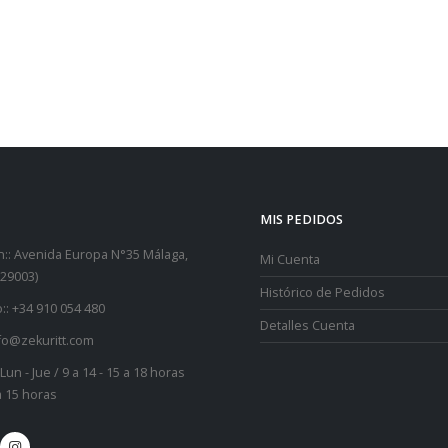
MIS PEDIDOS
::
Avenida Europa N°35 Málaga,
Mi Cuenta
29003)
Histórico de Pedidos
::
+34 910 054 480
Detalles Cuenta
fo@zekuritt.com
Lun - Jue / 9 a 14 - 15 a 18 horas
 a 15 horas