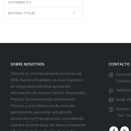
SOFTWARE PCI
BATERIAS Y PILAS
SOBRE NOSOTROS
CONTACTO
Zekuritt es una herramienta en forma de
Dirección
WEB. Nuestra finalidad, es crear Expertos
España (
en Seguridad Industrial aportando
Teléfono
información de nuestro Sector: Novedades,
Precios, Documentación, Información
Email:
in
Técnica, y una referencia de consulta
Horario:
permanente para estar actualizado.
· Vie / 9
Desarrolla tus Presupuestos consultando
nuestra enorme base de datos y mantente