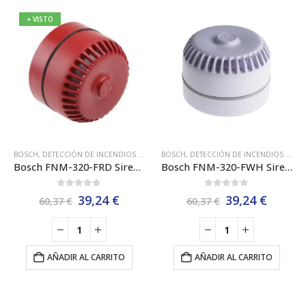
+ VISTO
BOSCH
,
DETECCIÓN DE INCENDIOS CONVENCIONAL BOSCH EN54
BOSCH
,
DETECCIÓN DE INCENDIOS CONVENCIONAL BOSCH EN54
,
SIRENA CONVENC
Bosch FNM-320-FRD Sirena Convencional de 32 Tonos. Montaje Empotrado
Bosch FNM-320-FWH Sirena Convencional de 32 Tonos. Montaje Empotrado
0
out of 5
0
out of 5
El
El
El
El
39,24
€
39,24
€
60,37
€
60,37
€
precio
precio
precio
precio
original
actual
original
actual
era:
es:
era:
es:
60,37 €.
39,24 €.
60,37 €.
39,24 €
AÑADIR AL CARRITO
AÑADIR AL CARRITO