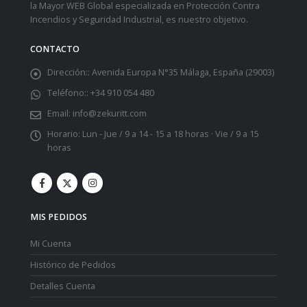
la Mayor WEB Global especializada en Protección Contra
Incendios y Seguridad Industrial, es nuestro objetivo.
CONTACTO
Dirección::
Avenida Europa N°35 Málaga, España (29003)
Teléfono::
+34 910 054 480
Email:
info@zekuritt.com
Horario:
Lun - Jue / 9 a 14 - 15 a 18 horas · Vie / 9 a 15
horas
MIS PEDIDOS
Mi Cuenta
Histórico de Pedidos
Detalles Cuenta