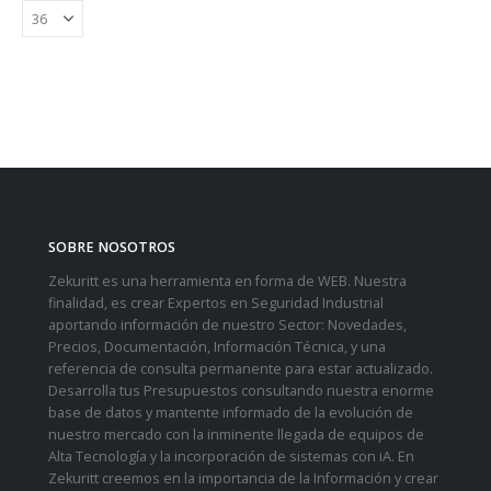
SOBRE NOSOTROS
Zekuritt es una herramienta en forma de WEB. Nuestra
finalidad, es crear Expertos en Seguridad Industrial
aportando información de nuestro Sector: Novedades,
Precios, Documentación, Información Técnica, y una
referencia de consulta permanente para estar actualizado.
Desarrolla tus Presupuestos consultando nuestra enorme
base de datos y mantente informado de la evolución de
nuestro mercado con la inminente llegada de equipos de
Alta Tecnología y la incorporación de sistemas con iA. En
Zekuritt creemos en la importancia de la Información y crear